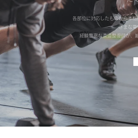
各部位に対応したものから本格
ざまな要
経験豊富な柔道整復師が、