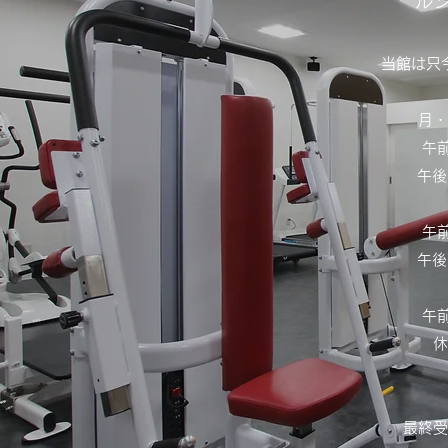
ル
当館は​
月・
午前
午後
午前
午後
午前
休
​最終