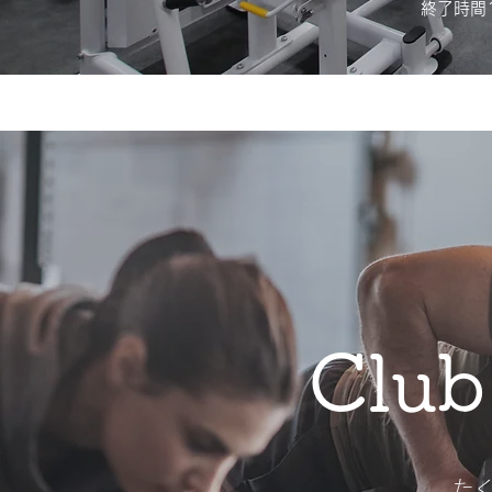
終了時間
Club
​た