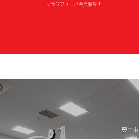
​クラブアメーバ会員募集！！
​​豊中